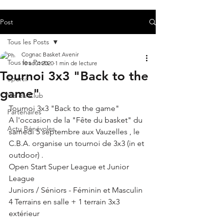
Post
Tous les Posts
Cognac Basket Avenir
Tous les Posts
10 août 2020
1 min de lecture
Tournoi 3x3 "Back to the
Sportif
game"
Vie du Club
Tournoi 3x3 "Back to the game" 
Partenaires
A l'occasion de la "Fête du basket" du 
Actu Bénévoles
samedi 5 septembre aux Vauzelles , le 
C.B.A. organise un tournoi de 3x3 (in et 
outdoor) .
Open Start Super League et Junior 
League 
Juniors / Séniors - Féminin et Masculin 
4 Terrains en salle + 1 terrain 3x3 
extérieur 