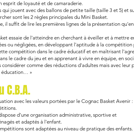
n esprit de loyauté et de camaraderie.
qui jouent avec des ballons de petite taille (taille 3 et 5) et s
cher sont les 2 règles principales du Mini Basket.
il suffit de lire les premières lignes de la présentation qu'en
ket essaie de l'atteindre en cherchant à éveiller et à mettre e
ées ou négligées, en développant l'aptitude à la compétition 
te compétition dans le cadre éducatif et en maîtrisant l'agres
dans le cadre du jeu et en apprenant à vivre en équipe, en soci
s considérer comme des réductions d'adultes mais avec leur prop
et éducation… »
u C.B.A
.
uation avec les valeurs portées par
le Cognac Basket Avenir :
titions.
dispose d'une organisation administrative, sportive et
agés et adaptés à l'enfant.
mpétitions sont adaptées au niveau de pratique des enfants.