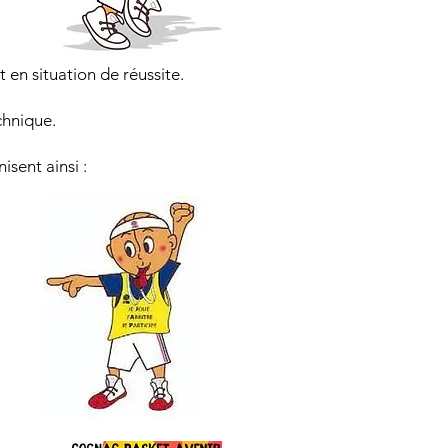
 en situation de réussite.
chnique.
isent ainsi :