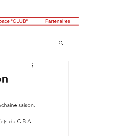
pace "CLUB"
Partenaires
on
ochaine saison.
e)s du C.B.A. - 