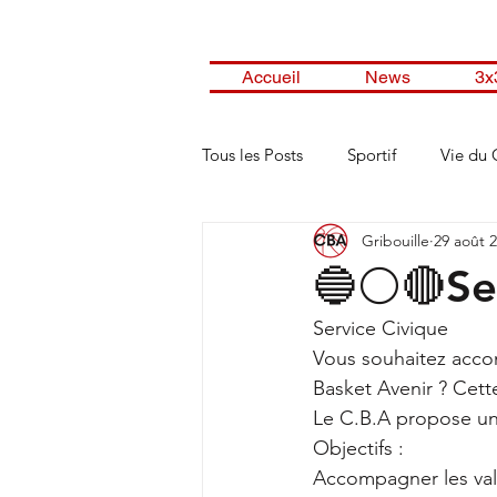
Accueil
News
3x
Tous les Posts
Sportif
Vie du 
Gribouille
29 août 
🔵⚪️🔴Se
Service Civique 
Vous souhaitez acc
Basket Avenir ? Cett
Le C.B.A propose un
Objectifs : 
Accompagner les valeu