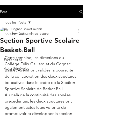
Post
Tous les Posts
Cognac Basket Avenir
Tous les Posts
5 avr. 2021
3 min de lecture
Section Sportive Scolaire
Sportif
Basket Ball
Vie du Club
Cette semaine, les directions du 
Partenaires
Collège Félix Gaillard et du Cognac 
Actu Bénévoles
Basket Avenir ont validés la poursuite 
de la collaboration des deux structures 
éducatives dans le cadre de la Section 
Sportive Scolaire de Basket Ball 
Au delà de la continuité des années 
précédentes, les deux structures ont 
également actés leurs volonté de 
promouvoir et développer la section 