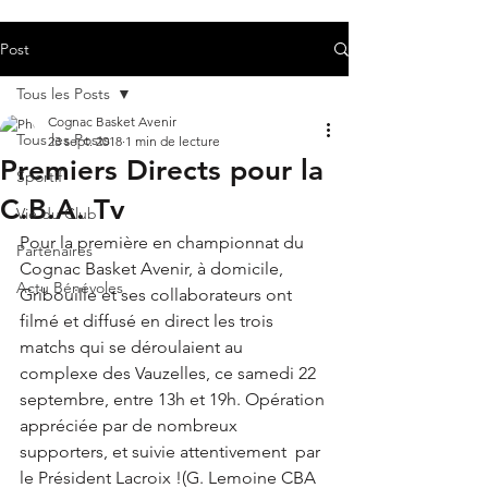
Post
Tous les Posts
Cognac Basket Avenir
Tous les Posts
23 sept. 2018
1 min de lecture
Premiers Directs pour la
Sportif
C.B.A. Tv
Vie du Club
Pour la première en championnat du 
Partenaires
Cognac Basket Avenir, à domicile,  
Actu Bénévoles
Gribouille et ses collaborateurs ont 
filmé et diffusé en direct les trois 
matchs qui se déroulaient au 
complexe des Vauzelles, ce samedi 22 
septembre, entre 13h et 19h. Opération 
appréciée par de nombreux 
supporters, et suivie attentivement  par 
le Président Lacroix !(G. Lemoine CBA 