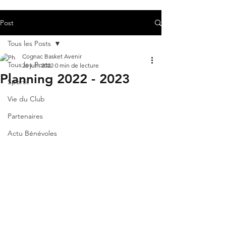
Post
Tous les Posts
Cognac Basket Avenir
Tous les Posts
26 juin 2022
0 min de lecture
Planning 2022 - 2023
Sportif
Vie du Club
Partenaires
Actu Bénévoles