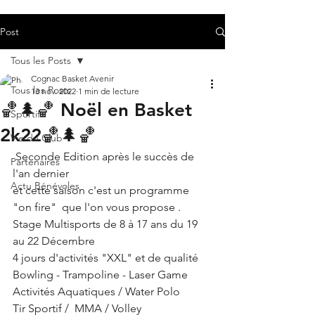
Post
Tous les Posts
Cognac Basket Avenir
Tous les Posts
13 nov. 2022
1 min de lecture
🏀🌲🏀 Noël en Basket
Sportif
2k22🏀🌲🏀
Vie du Club
 Seconde Edition après le succès de 
Partenaires
l'an dernier 
Actu Bénévoles
et cette saison c'est un programme 
"on fire"  que l'on vous propose .
Stage Multisports de 8 à 17 ans du 19 
au 22 Décembre
4 jours d'activités "XXL" et de qualité 
Bowling - Trampoline - Laser Game   
Activités Aquatiques / Water Polo 
Tir Sportif /  MMA / Volley 