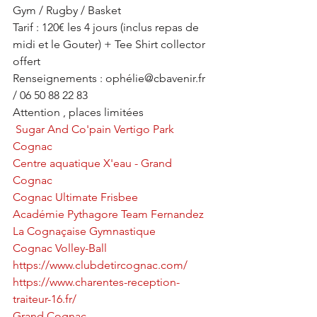
Gym / Rugby / Basket   
Tarif : 120€ les 4 jours (inclus repas de 
midi et le Gouter) + Tee Shirt collector 
offert 
Renseignements : ophélie@cbavenir.fr 
/ 06 50 88 22 83 
Attention , places limitées
Sugar And Co'pain
Vertigo Park 
Cognac
Centre aquatique X'eau - Grand 
Cognac
Cognac Ultimate Frisbee
Académie Pythagore Team Fernandez
La Cognaçaise Gymnastique
Cognac Volley-Ball
https://www.clubdetircognac.com/
https://www.charentes-reception-
traiteur-16.fr/
Grand Cognac