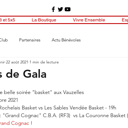
3 et 5x5
La Boutique
Vivre Ensemble
Es
Club
Partenaires
Actu Bénévoles
nir
22 août 2021
1 min de lecture
 de Gala
 belle soirée "basket" aux Vauzelles 
bre 2021
ochelais Basket vs Les Sables Vendée Basket - 19h 
s : "Grand Cognac" C.B.A. (RF3)  vs La Couronne Basket (
rand Cognac
 !