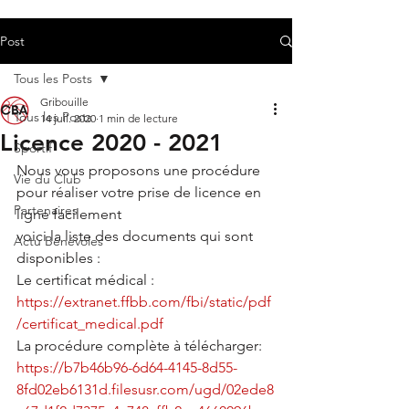
Post
Tous les Posts
Gribouille
Tous les Posts
14 juil. 2020
1 min de lecture
Licence 2020 - 2021
Sportif
Nous vous proposons une procédure 
Vie du Club
pour réaliser votre prise de licence en 
Partenaires
ligne facilement 
voici la liste des documents qui sont 
Actu Bénévoles
disponibles :
Le certificat médical :
https://extranet.ffbb.com/fbi/static/pdf
/certificat_medical.pdf
La procédure complète à télécharger:
https://b7b46b96-6d64-4145-8d55-
8fd02eb6131d.filesusr.com/ugd/02ede8