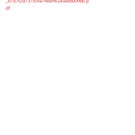
_67d1f2d7375c4a748affb2ea4660096b.p
df