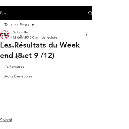
Post
Tous les Posts
Gribouille
Tous les Posts
12 déc. 2018
0 min de lecture
Les Résultats du Week
Sportif
end (8 et 9 /12)
Vie du Club
Partenaires
Actu Bénévoles
Sportif