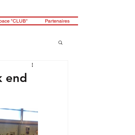
pace "CLUB"
Partenaires
k end