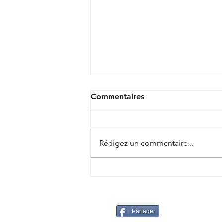
Commentaires
Rédigez un commentaire...
🩵❤️🩵 "ADAPT BASKET"
Partager
© 2