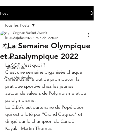
Post
Tous les Posts
Cognac Basket Avenir
Tous les Posts
23 janv. 2022
1 min de lecture
📌La Semaine Olympique
Sportif
et Paralympique 2022
Vie du Club
La SOP c'est quoi ? 
Partenaires
C'est une semaine organisée chaque 
Actu Bénévoles
année dans le but de promouvoir la 
pratique sportive chez les jeunes, 
autour de valeurs de l'olympisme et du 
paralympisme. 
Le C.B.A. est partenaire de l'opération 
qui est piloté par "Grand Cognac" et 
dirigé par le champion de Canoë-
Kayak : Martin Thomas