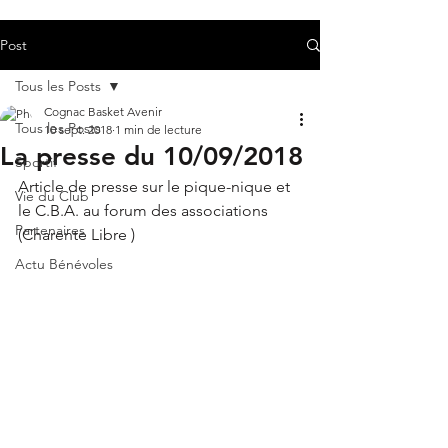
Post
Tous les Posts
Cognac Basket Avenir
Tous les Posts
10 sept. 2018
1 min de lecture
La presse du 10/09/2018
Sportif
Article de presse sur le pique-nique et 
Vie du Club
le C.B.A. au forum des associations 
Partenaires
(Charente Libre ) 
Actu Bénévoles