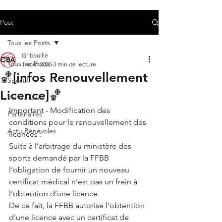
Post
Tous les Posts
Gribouille
Tous les Posts
1 août 2020
3 min de lecture
🏀[infos Renouvellement
Sportif
Licence]🏀
Vie du Club
Important - Modification des 
Partenaires
conditions pour le renouvellement des 
Actu Bénévoles
licences : 
Suite à l’arbitrage du ministère des 
sports demandé par la FFBB 
l’obligation de fournir un nouveau 
certificat médical n’est pas un frein à 
l’obtention d’une licence. 
De ce fait, la FFBB autorise l’obtention 
d’une licence avec un certificat de 