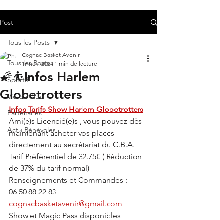
Post
Tous les Posts
Cognac Basket Avenir
Tous les Posts
17 nov. 2024
1 min de lecture
🌠⛹️Infos Harlem
Sportif
Globetrotters
Vie du Club
Infos Tarifs Show Harlem Globetrotters
Partenaires
Ami(e)s Licencié(e)s , vous pouvez dès 
Actu Bénévoles
maintenant acheter vos places 
directement au secrétariat du C.B.A.
Tarif Préférentiel de 32.75€ ( Réduction 
de 37% du tarif normal)
Renseignements et Commandes :
06 50 88 22 83
cognacbasketavenir@gmail.com
Show et Magic Pass disponibles