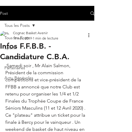
Post
Tous les Posts
Cognac Basket Avenir
Tous les Posts
17 nov. 2019
1 min de lecture
Infos F.F.B.B. -
Sportif
Candidature C.B.A.
Vie du Club
 Samedi soir , Mr Alain Salmon, 
Partenaires
Président de la commission 
Actu Bénévoles
compétitions et vice-président de la 
FFBB a annoncé que notre Club est 
retenu pour organiser les 1/4 et 1/2 
Finales du Trophée Coupe de France 
Séniors Masculins (11 et 12 Avril 2020) . 
Ce "plateau" attribue un ticket pour la 
finale à Bercy pour le vainqueur . Un 
weekend de basket de haut niveau en 