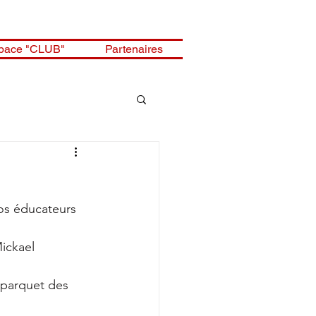
pace "CLUB"
Partenaires
nos éducateurs 
ickael 
 parquet des 