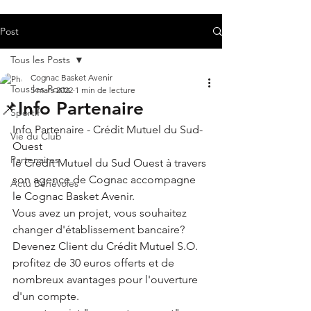
Post
Tous les Posts
Cognac Basket Avenir
Tous les Posts
5 mars 2022
1 min de lecture
📌Info Partenaire
Sportif
Info Partenaire - Crédit Mutuel du Sud-
Vie du Club
Ouest
Partenaires
le Crédit Mutuel du Sud Ouest à travers 
son agence de Cognac accompagne 
Actu Bénévoles
le Cognac Basket Avenir.
Vous avez un projet, vous souhaitez 
changer d'établissement bancaire?
Devenez Client du Crédit Mutuel S.O.
profitez de 30 euros offerts et de 
nombreux avantages pour l'ouverture 
d'un compte.