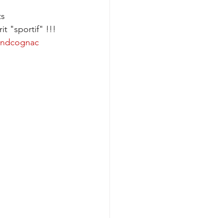
s 
t "sportif" !!! 
ndcognac