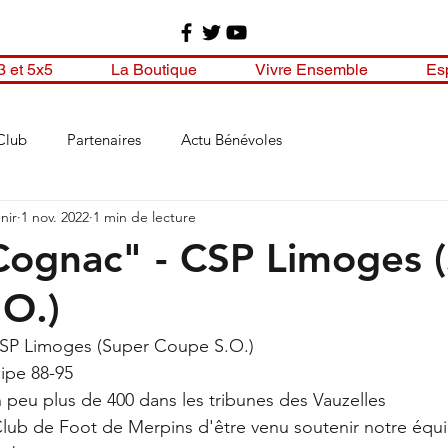
3 et 5x5
La Boutique
Vivre Ensemble
Es
Club
Partenaires
Actu Bénévoles
nir
1 nov. 2022
1 min de lecture
ognac" - CSP Limoges 
O.)
SP Limoges (Super Coupe S.O.)
ipe 88-95
 peu plus de 400 dans les tribunes des Vauzelles 
lub de Foot de Merpins d'être venu soutenir notre équi