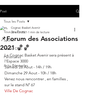
Post
Tous les Posts
Cognac Basket Avenir
Tous les Posts
22 août 2021
1 min de lecture
📌Forum des Associations
Sportif
2021 🏀🏀
Vie du Club
Le Cognac Basket Avenir sera présent à 
Partenaires
l'Espace 3000
Actu Bénévoles
Samedi 28 Aout - 14h / 19h
Dimanche 29 Aout - 10h / 18h
Venez nous rencontrer , en familles , 
sur le stand N° 67
Ville De Cognac