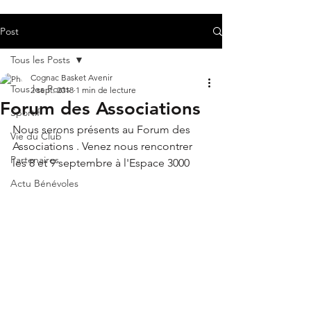
Post
Tous les Posts
Cognac Basket Avenir
Tous les Posts
2 sept. 2018
1 min de lecture
Forum des Associations
Sportif
Nous serons présents au Forum des 
Vie du Club
Associations . Venez nous rencontrer 
Partenaires
les 8 et 9 septembre à l'Espace 3000
Actu Bénévoles