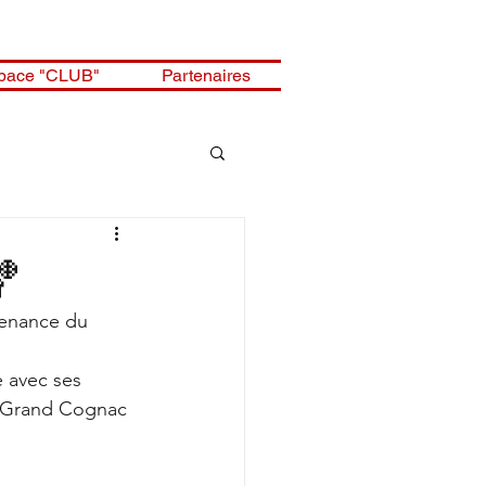
pace "CLUB"
Partenaires
🏀
venance du 
e avec ses 
 "Grand Cognac 