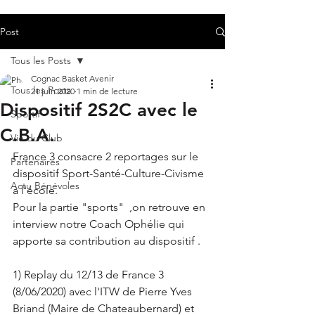
Post
Tous les Posts
Cognac Basket Avenir
Tous les Posts
21 juin 2020
1 min de lecture
Dispositif 2S2C avec le
Sportif
C.B.A.
Vie du Club
France 3 consacre 2 reportages sur le 
Partenaires
dispositif Sport-Santé-Culture-Civisme 
Actu Bénévoles
à l'école.
Pour la partie "sports"  ,on retrouve en 
interview notre Coach Ophélie qui 
apporte sa contribution au dispositif .
1) Replay du 12/13 de France 3 
(8/06/2020) avec l'ITW de Pierre Yves 
Briand (Maire de Chateaubernard) et 