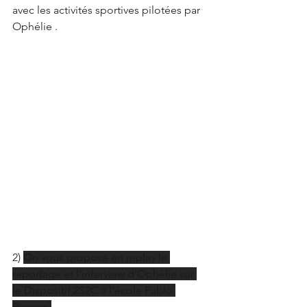
avec les activités sportives pilotées par 
Ophélie .
2) 
On vous propose en replay le 
reportage et l'interview d'Ophélie sur 
le Dispositif 2S2C à l'école Pablo 
Picasso.