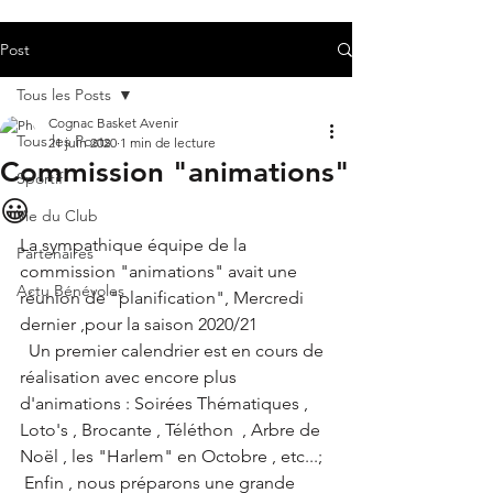
Post
Tous les Posts
Cognac Basket Avenir
Tous les Posts
21 juin 2020
1 min de lecture
Commission "animations"
Sportif
😀
Vie du Club
La sympathique équipe de la 
Partenaires
commission "animations" avait une 
Actu Bénévoles
réunion de "planification", Mercredi 
dernier ,pour la saison 2020/21
  Un premier calendrier est en cours de 
réalisation avec encore plus 
d'animations : Soirées Thématiques , 
Loto's , Brocante , Téléthon  , Arbre de 
Noël , les "Harlem" en Octobre , etc...;
 Enfin , nous préparons une grande 