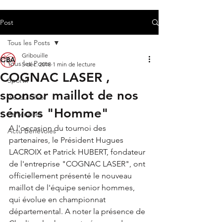
Post
Tous les Posts
Gribouille
Tous les Posts
5 déc. 2018
1 min de lecture
COGNAC LASER ,
Sportif
sponsor maillot de nos
Vie du Club
séniors "Homme"
Partenaires
A l'occasion du tournoi des 
Actu Bénévoles
partenaires, le Président Hugues 
LACROIX et Patrick HUBERT, fondateur 
de l'entreprise "COGNAC LASER", ont 
officiellement présenté le nouveau 
maillot de l'équipe senior hommes, 
qui évolue en championnat 
départemental. A noter la présence de 