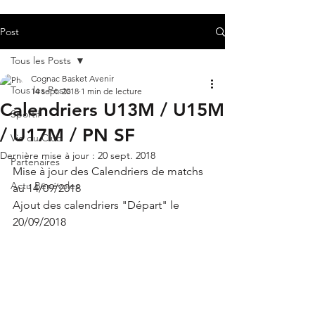
Post
Tous les Posts
Cognac Basket Avenir
Tous les Posts
14 sept. 2018
1 min de lecture
Calendriers U13M / U15M
Sportif
/ U17M / PN SF
Vie du Club
Dernière mise à jour :
20 sept. 2018
Partenaires
Mise à jour des Calendriers de matchs 
Actu Bénévoles
au 14/09/2018
Ajout des calendriers "Départ" le 
20/09/2018