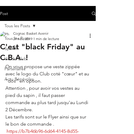
Post
Tous les Posts
Cognac Basket Avenir
Tous les Posts
27 nov. 2019
1 min de lecture
C'est "black Friday" au
Sportif
C.B.A. !
Vie du Club
On vous propose une veste zippée 
Partenaires
avec le logo du Club coté "cœur" et au 
Actu Bénévoles
"dos" en option.
Attention , pour avoir vos vestes au 
pied du sapin , il faut passer 
commande au plus tard jusqu'au Lundi 
2 Décembre.
Les tarifs sont sur le Flyer ainsi que sur 
le bon de commande . 
https://b7b46b96-6d64-4145-8d55-