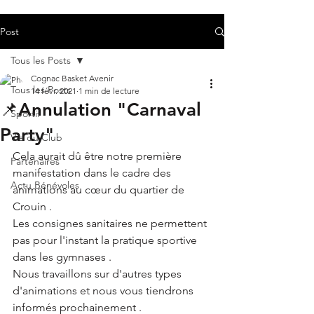
Post
Tous les Posts
Cognac Basket Avenir
Tous les Posts
14 févr. 2021
1 min de lecture
📌Annulation "Carnaval
Sportif
Party"
Vie du Club
Cela aurait dû être notre première 
Partenaires
manifestation dans le cadre des 
Actu Bénévoles
animations au cœur du quartier de 
Crouin .
Les consignes sanitaires ne permettent 
pas pour l'instant la pratique sportive 
dans les gymnases . 
Nous travaillons sur d'autres types 
d'animations et nous vous tiendrons 
informés prochainement .