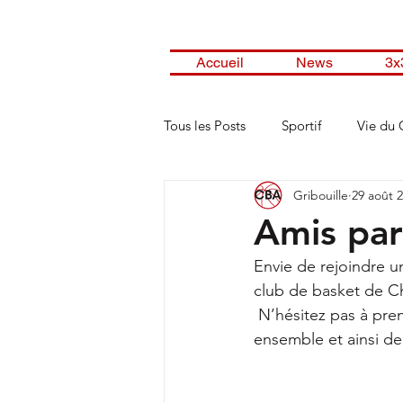
Accueil
News
3x
Tous les Posts
Sportif
Vie du 
Gribouille
29 août 
Amis par
Envie de rejoindre 
club de basket de C
 N’hésitez pas à prendre contact avec nous, nous serions ravis de pouvoir échanger 
ensemble et ainsi de