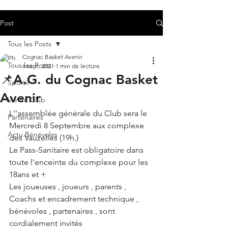
Post
Tous les Posts
Cognac Basket Avenir
Tous les Posts
6 sept. 2021
1 min de lecture
📌A.G. du Cognac Basket
Sportif
Avenir
Vie du Club
L''assemblée générale du Club sera le 
Partenaires
Mercredi 8 Septembre aux complexe 
Actu Bénévoles
des Vauzelles (19h.)
Le Pass-Sanitaire est obligatoire dans 
toute l'enceinte du complexe pour les 
18ans et + 
Les joueuses , joueurs , parents , 
Coachs et encadrement technique , 
bénévoles , partenaires , sont 
cordialement invités 