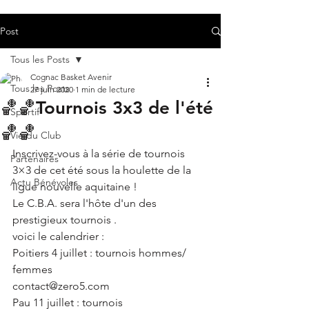
Post
Tous les Posts
Cognac Basket Avenir
Tous les Posts
27 juin 2020
1 min de lecture
🏀🏀Tournois 3x3 de l'été
Sportif
🏀🏀
Vie du Club
Inscrivez-vous à la série de tournois 
Partenaires
3×3 de cet été sous la houlette de la 
Actu Bénévoles
ligue nouvelle aquitaine ! 
Le C.B.A. sera l'hôte d'un des 
prestigieux tournois .
voici le calendrier : 
Poitiers 4 juillet : tournois hommes/ 
femmes
contact@zero5.com
Pau 11 juillet : tournois 