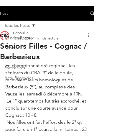
Post
Tous les Posts
Gribouille
Tous les Posts
12 déc. 2018
1 min de lecture
Séniors Filles - Cognac /
Sportif
Barbezieux
Vie du Club
En championnat pré-régional, les 
Partenaires
séniores du CBA, 3° de la poule, 
Actu Bénévoles
recevaient leurs homologues de 
Barbezieux (5°), au complexe des 
Vauzelles, samedi 8 décembre à 19h.
 Le 1° quart-temps fut très accroché, et 
conclu sur une courte avance pour 
Cognac : 10 - 8.
 Nos filles ont fait l'effort dès le 2° qt 
pour faire un 1° écart à la mi-temps : 23 