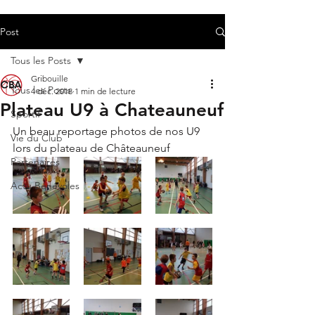
Post
Tous les Posts
Gribouille
Tous les Posts
4 déc. 2018
1 min de lecture
Plateau U9 à Chateauneuf
Sportif
Un beau reportage photos de nos U9 
Vie du Club
lors du plateau de Châteauneuf
Partenaires
Actu Bénévoles