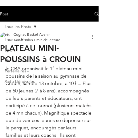
Post
Tous les Posts
Cognac Basket Avenir
Tous les Posts
14 oct. 2018
1 min de lecture
PLATEAU MINI-
Sportif
POUSSINS à CROUIN
Vie du Club
le CBA organisait le 1° plateau mini-
Partenaires
poussins de la saison au gymnase de 
Actu Bénévoles
Crouin, samed 13 octobre, à 10 h... Plus 
de 50 jeunes (7 à 8 ans), accompagnés 
de leurs parents et éducateurs, ont  
participé à ce tournoi (plusieurs matchs 
de 4 mn chacun). Magnifique spectacle 
que de voir ces jeunes se dépenser sur 
le parquet, encouragés par leurs 
familles et leurs coachs.  Ils sont 