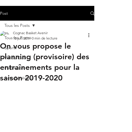
Post
Tous les Posts
Cognac Basket Avenir
Tous les Posts
15 juil. 2019
0 min de lecture
On vous propose le
Sportif
planning (provisoire) des
Vie du Club
entraînements pour la
Partenaires
saison 2019-2020
Actu Bénévoles