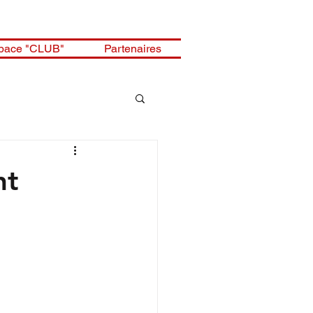
pace "CLUB"
Partenaires
nt