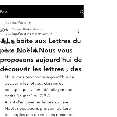
Post
Tous les Posts
Cognac Basket Avenir
Tous les Posts
23 janv. 2022
1 min de lecture
🎄La boite aux Lettres du
Sportif
père Noël🎄Nous vous
Vie du Club
proposons aujourd'hui de
Partenaires
découvrir les lettres , des
Actu Bénévoles
Nous vous proposons aujourd'hui de 
découvrir les lettres , dessins et 
collages qui avaient été faits par nos 
petits "jeunes" du C.B.A. 
Avant d'envoyer les lettres au père 
Noël , nous avions pris soin de faire 
des copies afin de vous les présenter .