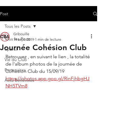
Post
Tous les Posts
Gribouille
Tous les Posts
19 sept. 2019
1 min de lecture
Journée Cohésion Club
Sportif
Retrouvez , en suivant le lien , la totalité 
Vie du Club
de l'album photos de la journée de 
Partenaires
Cohésion Club du 15/09/19
https://photos.app.goo.gl/RinFjhbgHJ
Actu Bénévoles
NH5TVm8