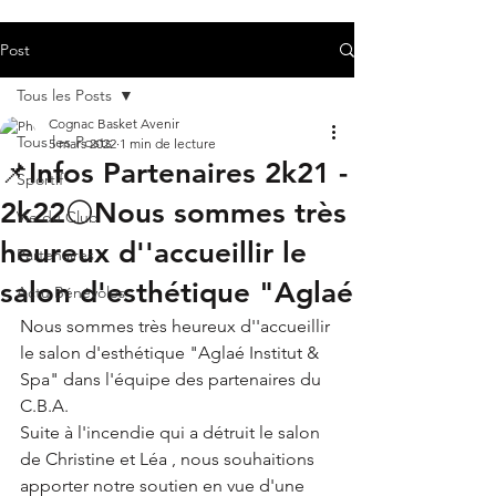
Post
Tous les Posts
Cognac Basket Avenir
Tous les Posts
5 mars 2022
1 min de lecture
📌Infos Partenaires 2k21 -
Sportif
2k22⚪Nous sommes très
Vie du Club
heureux d''accueillir le
Partenaires
salon d'esthétique "Aglaé
Actu Bénévoles
Nous sommes très heureux d''accueillir 
le salon d'esthétique "Aglaé Institut & 
Spa" dans l'équipe des partenaires du 
C.B.A.
Suite à l'incendie qui a détruit le salon 
de Christine et Léa , nous souhaitions 
apporter notre soutien en vue d'une 