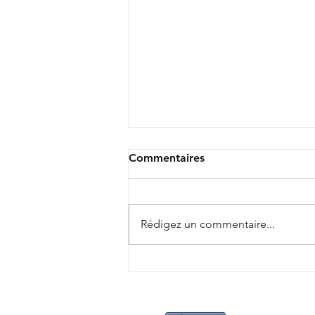
Commentaires
Rédigez un commentaire...
🩵❤️🩵 "ADAPT BASKET"