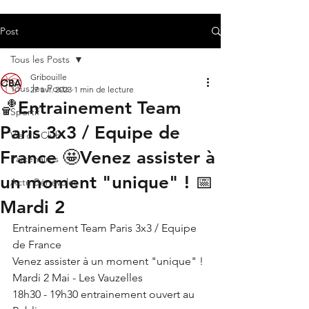
Post
Tous les Posts
Gribouille
Tous les Posts
27 avr. 2023
1 min de lecture
🏀Entrainement Team
Sportif
Paris 3x3 / Equipe de
Vie du Club
France 🤩Venez assister à
Partenaires
un moment "unique" ! 📅
Actu Bénévoles
Mardi 2
Entrainement Team Paris 3x3 / Equipe 
de France 
Venez assister à un moment "unique" ! 
Mardi 2 Mai - Les Vauzelles 
18h30 - 19h30 entrainement ouvert au 