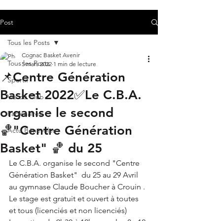
Post
Tous les Posts
Cognac Basket Avenir
Tous les Posts
5 mars 2022
1 min de lecture
📌Centre Génération
Sportif
Basket 2022✅Le C.B.A.
Vie du Club
organise le second
Partenaires
🏀"Centre Génération
Actu Bénévoles
Basket" 🏀 du 25
Le C.B.A. organise le second "Centre 
Génération Basket"  du 25 au 29 Avril 
au gymnase Claude Boucher à Crouin . 
Le stage est gratuit et ouvert à toutes 
et tous (licenciés et non licenciés) 