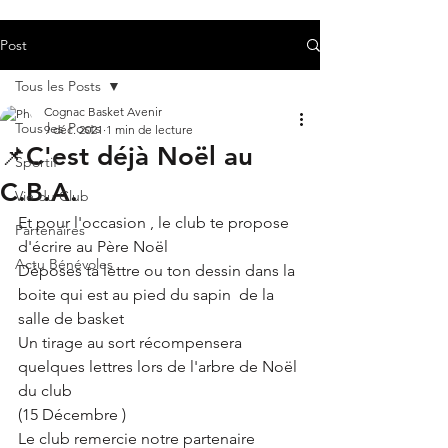
Post
Tous les Posts
Cognac Basket Avenir
Tous les Posts
9 déc. 2021
1 min de lecture
📌C'est déjà Noël au
Sportif
C.B.A.
Vie du Club
Et pour l'occasion , le club te propose 
Partenaires
d'écrire au Père Noël 
Actu Bénévoles
Déposes ta lettre ou ton dessin dans la 
boite qui est au pied du sapin  de la 
salle de basket 
Un tirage au sort récompensera 
quelques lettres lors de l'arbre de Noël 
du club
(15 Décembre )
Le club remercie notre partenaire 