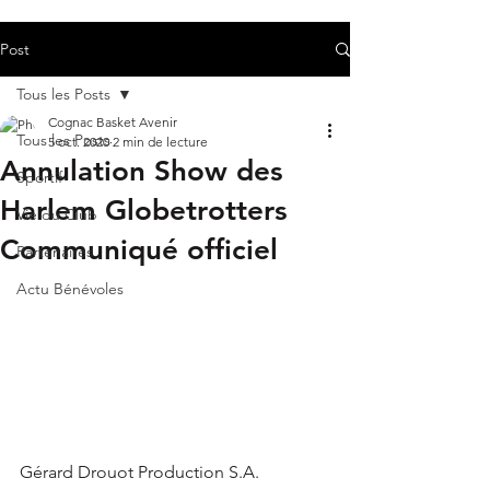
Post
Tous les Posts
Cognac Basket Avenir
Tous les Posts
5 oct. 2020
2 min de lecture
Annulation Show des
Sportif
Harlem Globetrotters
Vie du Club
Communiqué officiel
Partenaires
Actu Bénévoles
Gérard Drouot Production S.A. 