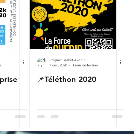
Cognac Basket Avenir
e
7 déc. 2020
1 min de lecture
prise
📌Téléthon 2020