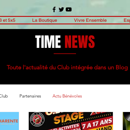
3 et 5x5
La Boutique
Vivre Ensemble
Es
TIME
NEWS
Toute l'actualité du Club intégrée dans un Blog
Club
Partenaires
Actu Bénévoles