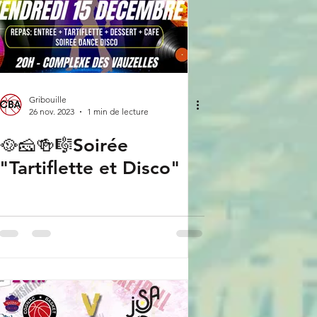
Gribouille
26 nov. 2023
1 min de lecture
🥘🧀🍻🎼Soirée
"Tartiflette et Disco"