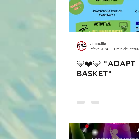
Gribouille
9 févr. 2024
1 min de lectur
🩵❤️🩵 "ADAPT
BASKET"