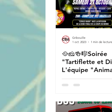
Gribouille
1 oct. 2023
1 min de lectur
🥘🧀🍻🎼Soirée
"Tartiflette et D
L'équipe "Anima
du C.B.A organi
soirée "Tartiflett