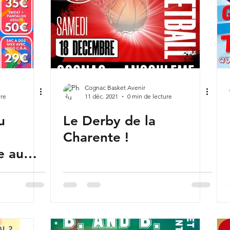
Cognac Basket Avenir
ure
11 déc. 2021
0 min de lecture
u
Le Derby de la
Charente !
e au
outique
ous