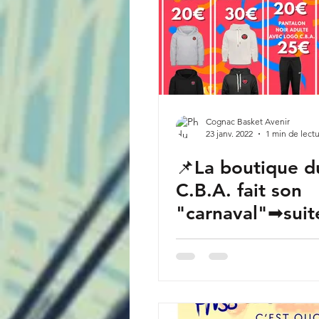
Cognac Basket Avenir
23 janv. 2022
1 min de lect
📌La boutique d
C.B.A. fait son
"carnaval"➡suit
succès de la "b
de Noël" , on v
prop