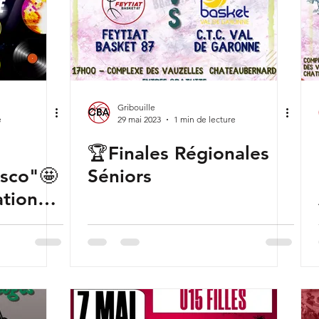
Gribouille
e
29 mai 2023
1 min de lecture
🏆Finales Régionales
isco"🤩
Séniors
tion"
se un