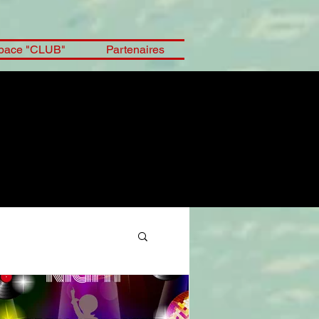
pace "CLUB"
Partenaires